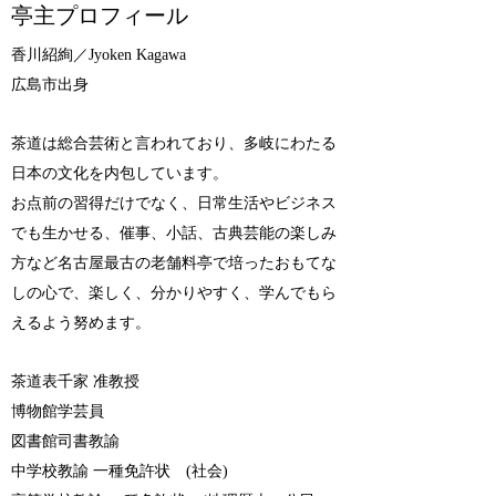
亭主プロフィール
香川紹絢／Jyoken Kagawa
広島市出身
茶道は総合芸術と言われており、多岐にわたる
日本の文化を内包しています。
お点前の習得だけでなく、日常生活やビジネス
でも生かせる、催事、小話、古典芸能の楽しみ
方など名古屋最古の老舗料亭で培ったおもてな
しの心で、楽しく、分かりやすく、学んでもら
えるよう努めます。
茶道表千家 准教授
博物館学芸員
図書館司書教諭
中学校教諭 一種免許状 (社会)