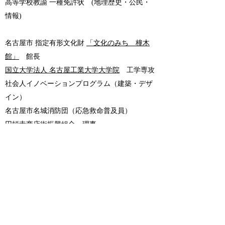
高等学校教諭 一種免許状 (地理歴史・公民・
情報)
名古屋市 指定有形文化財
「文化のみち 橦木
館」
館長
​国立大学法人 名古屋工業大学大学院
工学専攻
社会人イノベーションプログラム（建築・デザ
イン）
名古屋市名城消防団（応急救命普及員）
円頓寺商店街振興組合
理事
中部広島県人会
理事